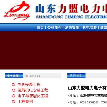
首页
|
公司简介
|
消防安装
|
机电安装
|
建
联系我们
Business
业务范围
山东力盟电力电子有
· 地 址：
山东省济南市莱芜高
·
电 话： 0531-75662266 756